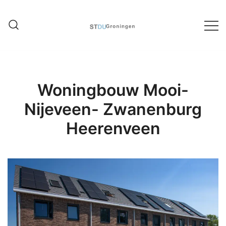
Ontwerpstudio architectuur,
STDU Groningen
stedenbouw en interieur
Woningbouw Mooi-
Nijeveen- Zwanenburg
Heerenveen