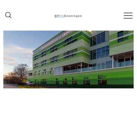
Ontwerpstudio architectuur,
STDU Groningen
stedenbouw en interieur