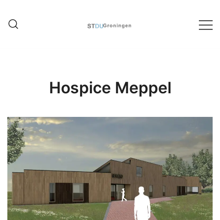
Ontwerpstudio architectuur,
STDU Groningen
stedenbouw en interieur
Hospice Meppel