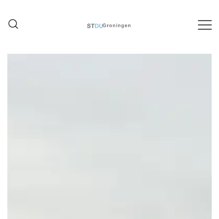
Ontwerpstudio architectuur,
STDU Groningen
stedenbouw en interieur